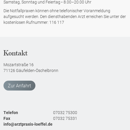
t
Samstag, Sonntag und Feiertag • 8.00–20.00 Uhr
e
e
Die Notfallpraxen können ohne telefonischer Voranmeldung
r
l
aufgesucht werden. Den diensthabenden Arzt erreichen Sie unter der
B
kostenlosen Rufnummer: 116 117
l
e
u
r
n
u
g
f
Kontakt
s
u
-/
Mozartstraße 16
n
E
71126 Gäufelden-Öschelbronn
g
r
i
n
Zur Anfahrt
n
e
e
n
i
n
n
Telefon
07032 75300
u
B
Fax
07032 75331
n
info@arztpraxis-loeffel.de
e
g