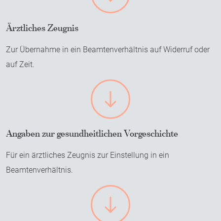
h
e
Ä
Ärztliches Zeugnis
s
r
Z
Zur Übernahme in ein Beamtenverhältnis auf Widerruf oder
z
e
t
auf Zeit.
u
l
g
i
n
c
i
h
s
e
A
Angaben zur gesundheitlichen Vorgeschichte
-
s
n
Z
Z
Für ein ärztliches Zeugnis zur Einstellung in ein
g
u
e
a
Beamtenverhältnis.
r
u
b
Ü
g
e
b
n
n
e
i
z