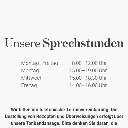
ä
l
i
r
u
n
z
n
e
t
g
i
l
s
n
i
Unsere
Sprechstunden
v
B
c
e
e
h
r
a
e
Montag–Freitag
8.00–12.00 Uhr
h
m
n
Montag
15.00–19.00 Uhr
ä
t
U
Mittwoch
15.00–18.30 Uhr
l
e
n
Freitag
14.00–16.00 Uhr
t
n
t
n
v
e
i
e
r
s
Wir bitten um telefonische Terminvereinbarung. Die
r
s
s
Bestellung von Rezepten und Überweisungen erfolgt über
h
u
e
unsere Tonbandansage. Bitte denken Sie daran, die
ä
c