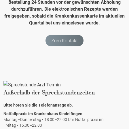
Bestellung 24 Stunden vor der gewünschten Abholung
s
l
h
durchzuführen. Die elektronischen Rezepte werden
g
t
u
freigegeben, sobald die Krankenkassenkarte im aktuellen
e
n
n
Quartal bei uns eingelesen wurde.
g
i
g
e
s.
a
n
Zum Kontakt
n
ü
l
b
ä
e
s
r
s
d
l
e
i
Außerhalb der Sprechstundenzeiten
r
c
E
h
Bitte hören Sie die Telefonansage ab.
i
e
Notfallpraxis im Krankenhaus Sindelfingen
n
i
Montag–Donnerstag • 18.00–22.00 Uhr Notfallpraxis im
s
Freitag • 16.00–22.00
n